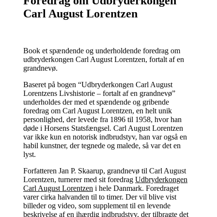
Foredrag om Udbryderkongen
Carl August Lorentzen
Book et spændende og underholdende foredrag om
udbryderkongen Carl August Lorentzen, fortalt af en
grandnevø.
Baseret på bogen “Udbryderkongen Carl August
Lorentzens Livshistorie – fortalt af en grandnevø”
underholdes der med et spændende og gribende
foredrag om Carl August Lorentzen, en helt unik
personlighed, der levede fra 1896 til 1958, hvor han
døde i Horsens Statsfængsel. Carl August Lorentzen
var ikke kun en notorisk indbrudstyv, han var også en
habil kunstner, der tegnede og malede, så var det en
lyst.
Forfatteren Jan P. Skaarup, grandnevø til Carl August
Lorentzen, turnerer med sit foredrag
Udbryderkongen
Carl August Lorentzen
i hele Danmark. Foredraget
varer cirka halvanden til to timer. Der vil blive vist
billeder og video, som supplement til en levende
beskrivelse af en ihærdig indbrudstyv, der tilbragte det