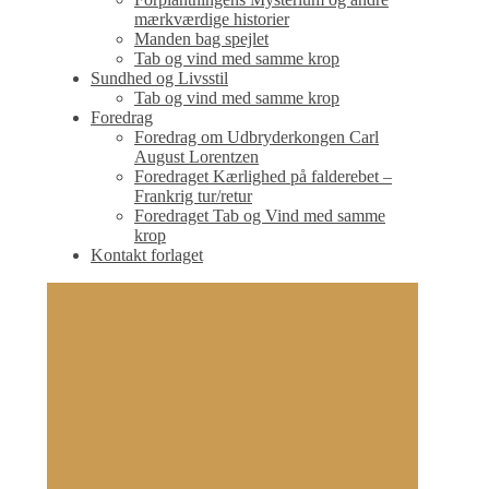
mærkværdige historier
Manden bag spejlet
Tab og vind med samme krop
Sundhed og Livsstil
Tab og vind med samme krop
Foredrag
Foredrag om Udbryderkongen Carl
August Lorentzen
Foredraget Kærlighed på falderebet –
Frankrig tur/retur
Foredraget Tab og Vind med samme
krop
Kontakt forlaget