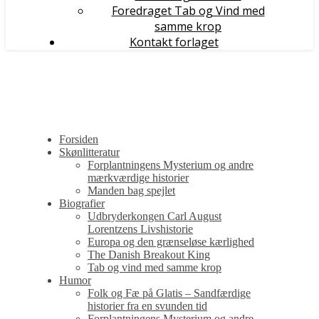
Foredraget Tab og Vind med
samme krop
Kontakt forlaget
Forsiden
Skønlitteratur
Forplantningens Mysterium og andre
mærkværdige historier
Manden bag spejlet
Biografier
Udbryderkongen Carl August
Lorentzens Livshistorie
Europa og den grænseløse kærlighed
The Danish Breakout King
Tab og vind med samme krop
Humor
Folk og Fæ på Glatis – Sandfærdige
historier fra en svunden tid
Forplantningens Mysterium og andre